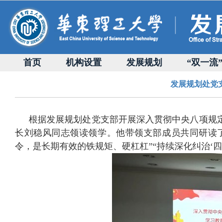
首页
机构设置
发展规划
“双一流
发展规划处党
根据发展规划处党支部开展深入贯彻中央八项规
长刘稳风
同志
领读
领学
。
他
带领支部成员共同研读
令，是长期有效的铁规矩、硬杠杠”“持续深化纠治‘四