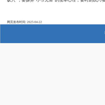
蚁穴”，要摒弃“小节无害”的侥幸心理，要时刻以八
网页发布时间:
2025-04-22